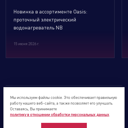
Новинка в ассортименте Oasis:
проточный электрический
водонагреватель NB
15 июня 2026 г.
Мы используем файлы cookie. Это обеспечивает правильную
© 2026
Forte Holding.
Все права защищены.
работу нашего веб-сайта, а также позволяет его улучшать.
Политика обработки персональных данных
Оставаясь, Вы принимаете
политику в отношении обработки персональных данных
.
Сайты подразделений Холдинга
info@forteholding.ru