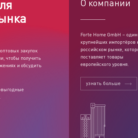
ля
О компании
ынка
Forte Home GmbH – один
править заявку
крупнейших импортёров 
российском рынке, кото
оптовых закупок
поставляет товары
и, чтобы получить
европейского уровня.
жениях и обсудить
узнать больше
мовыгодные
.