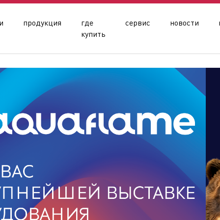
и
продукция
где
сервис
новости
купить
олдинга