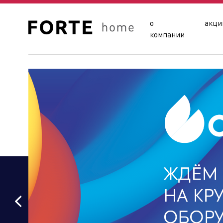
о
акци
компании
Сайты подразделений Х
Управляющая компания