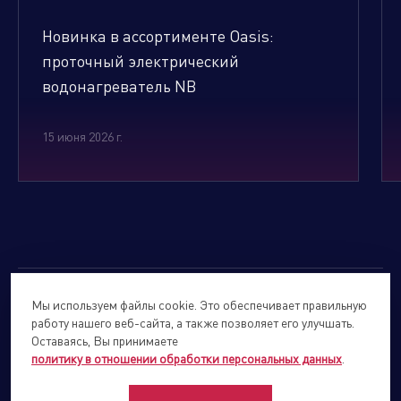
Новинка в ассортименте Oasis:
проточный электрический
водонагреватель NB
15 июня 2026 г.
Мы используем файлы cookie. Это обеспечивает правильную
© 2026
Forte Holding.
Все права защищены.
работу нашего веб-сайта, а также позволяет его улучшать.
Политика обработки персональных данных
Оставаясь, Вы принимаете
политику в отношении обработки персональных данных
.
Сайты подразделений Холдинга
info@forteholding.ru