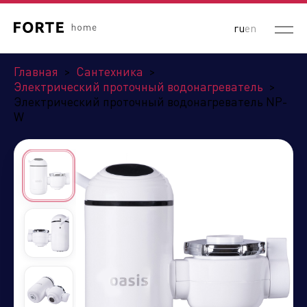
ru
en
Главная
>
Сантехника
>
Электрический проточный водонагреватель
>
Электрический проточный водонагреватель NP-
W