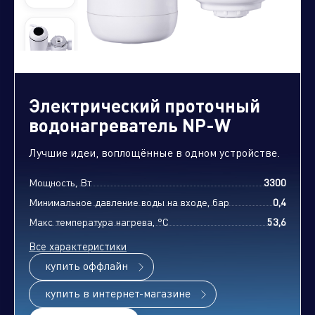
Управляющая компания
Торговые
Производственный
Сервисные
Брен
Электрический проточный
компании
кластер
активы
порт
водонагреватель NP-W
Лучшие идеи, воплощённые в одном устройстве.
Мощность, Вт
3300
Алюминиевые,
Минимальное давление воды на входе, бар
0,4
биметаллические и стальные
панельные радиаторы
Макс температура нагрева, °С
53,6
Все характеристики
купить оффлайн
Оборудование для отопления и
купить в интернет-магазине
водоснабжения