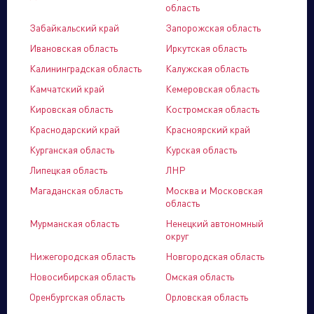
Управляющая компания
область
Забайкальский край
Запорожская область
Ивановская область
Иркутская область
Калининградская область
Калужская область
Торговые
Производственный
Сервисные
Брен
Камчатский край
Кемеровская область
компании
кластер
активы
порт
Кировская область
Костромская область
Краснодарский край
Красноярский край
Курганская область
Курская область
Липецкая область
ЛНР
Магаданская область
Москва и Московская
область
Мурманская область
Ненецкий автономный
округ
Нижегородская область
Новгородская область
Новосибирская область
Омская область
Оренбургская область
Орловская область