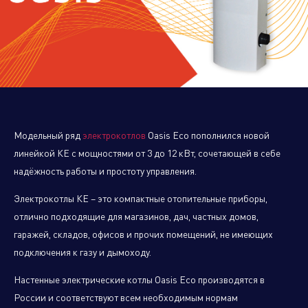
Управляющая компания
Торговые
Производственный
Сервисные
Брен
компании
кластер
активы
порт
Модельный ряд
электрокотлов
Oasis Eco пополнился новой
линейкой КЕ с мощностями от 3 до 12 кВт, сочетающей в себе
надёжность работы и простоту управления.
Алюминиевые,
Электрокотлы КЕ – это компактные отопительные приборы,
биметаллические и стальные
панельные радиаторы
отлично подходящие для магазинов, дач, частных домов,
гаражей, складов, офисов и прочих помещений, не имеющих
подключения к газу и дымоходу.
Оборудование для отопления и
Настенные электрические котлы Oasis Eco производятся в
водоснабжения
России и соответствуют всем необходимым нормам