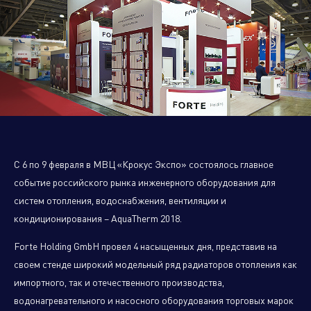
Управляющая компания
Торговые
Производственный
Сервисные
Брен
компании
кластер
активы
порт
С 6 по 9 февраля в МВЦ «Крокус Экспо» состоялось главное
событие российского рынка инженерного оборудования для
Алюминиевые,
систем отопления, водоснабжения, вентиляции и
биметаллические и стальные
панельные радиаторы
кондиционирования – AquaTherm 2018.
Forte Holding GmbH провел 4 насыщенных дня, представив на
своем стенде широкий модельный ряд радиаторов отопления как
Оборудование для отопления и
импортного, так и отечественного производства,
водоснабжения
водонагревательного и насосного оборудования торговых марок