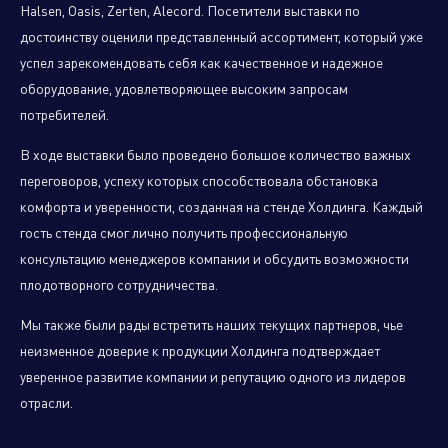
Halsen, Oasis, Zerten, Alecord. Посетители выставки по
достоинству оценили представленный ассортимент, который уже
успел зарекомендовать себя как качественное и надежное
Климатическое оборудование
оборудование, удовлетворяющее высоким запросам
и бытовая техника
потребителей.
В ходе выставки было проведено большое количество важных
переговоров, успеху которых способствовала обстановка
Инструмент и садовая техника
комфорта и уверенности, созданная на стенде Холдинга. Каждый
гость стенда смог лично получить профессиональную
консультацию менеджеров компании и обсудить возможности
плодотворного сотрудничества.
Мы также были рады встретить наших текущих партнеров, чье
неизменное доверие к продукции Холдинга подтверждает
уверенное развитие компании и репутацию одного из лидеров
отрасли.