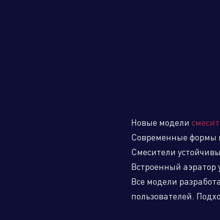
Торговые компании
Произво
Новые модели
смесит
Алюминиевые, биметаллические и
Современные формы 
стальные панельные радиаторы
Смесители устойчивы 
Встроенный аэратор 
Все модели разработ
Оборудование для отопления и
пользователей. Подх
водоснабжения