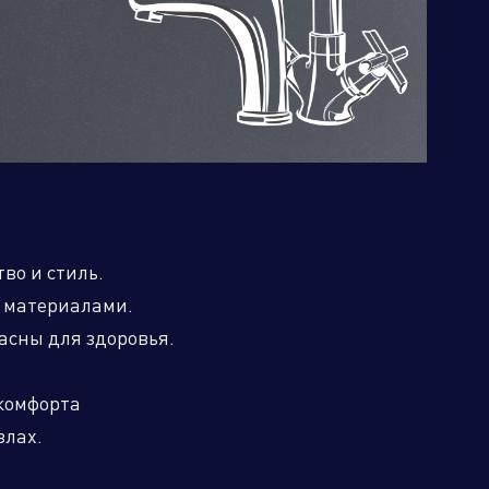
Бренд портфолио
тво и стиль.
 материалами.
асны для здоровья.
 комфорта
злах.