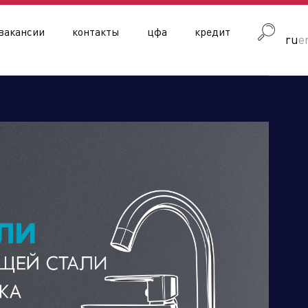
вакансии
контакты
цфа
кредит
ru
e