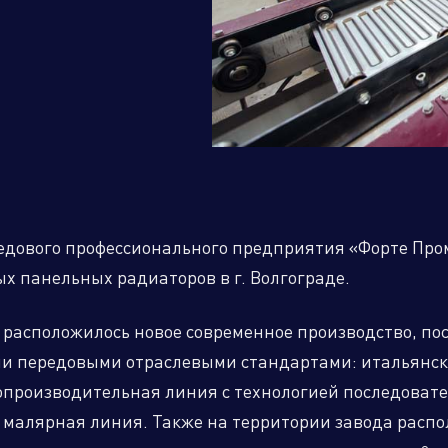
дственный кластер
Сервисные активы
редового профессионального предприятия «Форте Про
х панельных радиаторов в г. Волгограде.
расположилось новое современное производство, по
ми передовыми отраслевыми стандартами: итальянск
опроизводительная линия с технологией последоват
малярная линия. Также на территории завода распо