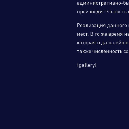
административно-быт
производительность 
Климатическое оборудование и
Реализация данного 
бытовая техника
мест. В то же время 
которая в дальнейше
также численность с
Инструмент и садовая техника
{gallery}