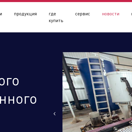
и
продукция
где
сервис
новости
купить
ого
олдинга
нного