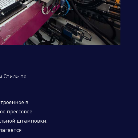
Бренд портфолио
м Стил» по
строенное в
ое прессовое
ельной штамповки,
лагается