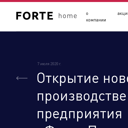
о
акци
компании
7 июля 2020 г.
Открытие нов
Сайты подразделений Х
производстве
предприятия
Управляющая компания