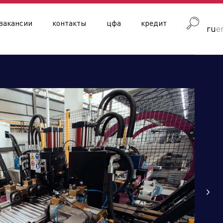
вакансии
контакты
цфа
кредит
ru
e