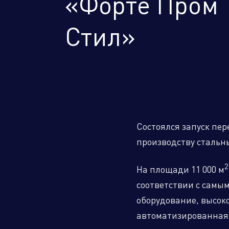
«Форте Пром
Стил»
Торговые компании
Произво
Состоялся запуск пе
Алюминиевые, биметаллические и
производству стальны
стальные панельные радиаторы
2
На площади 11 000 м
соответствии с самы
оборудование, высок
Оборудование для отопления и
водоснабжения
автоматизированная 