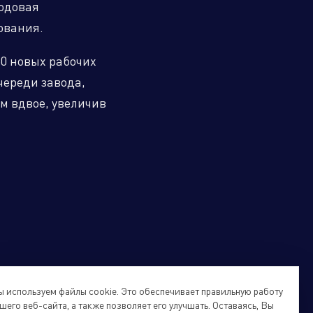
Годовая
дования.
50 новых рабочих
череди завода,
м вдвое, увеличив
 используем файлы cookie. Это обеспечивает правильную работу
шего веб-сайта, а также позволяет его улучшать. Оставаясь, Вы