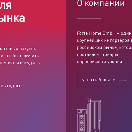
ля
О компании
ынка
Forte Home GmbH – один
править заявку
крупнейших импортёров 
российском рынке, кото
оптовых закупок
поставляет товары
и, чтобы получить
европейского уровня.
жениях и обсудить
узнать больше
мовыгодные
.