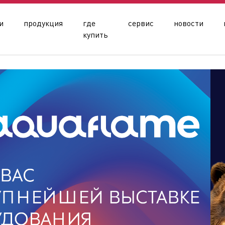
и
продукция
где
сервис
новости
купить
олдинга