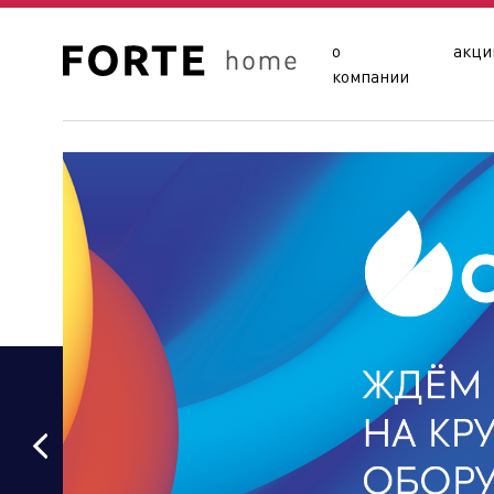
о
акци
компании
Сайты подразделений Х
Управляющая компания