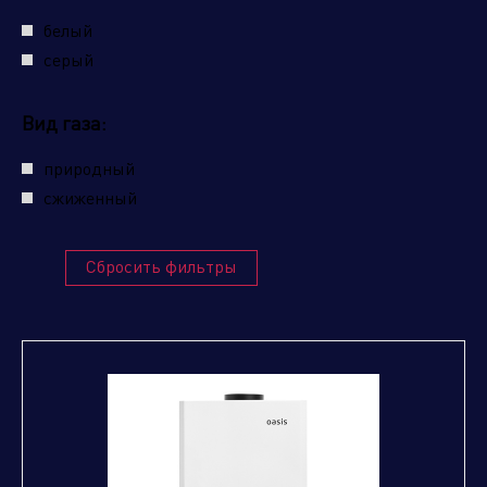
белый
серый
Вид газа:
природный
сжиженный
Сбросить фильтры
Нажимая кнопку "отправить", вы соглашаетесь
с
условиями обработки персональных данных.