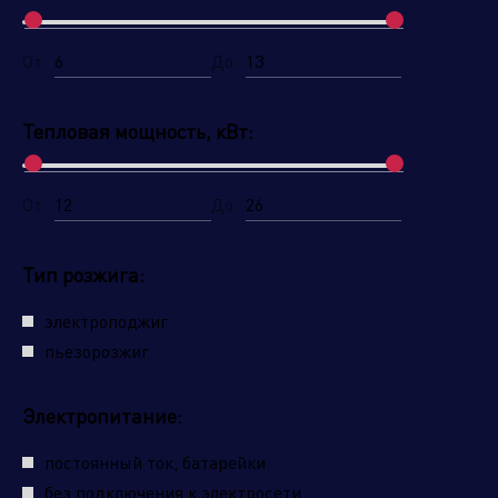
Управляющая компания
От:
До:
Тепловая мощность, кВт:
От:
До:
Тип розжига:
электроподжиг
пьезорозжиг
Электропитание:
постоянный ток, батарейки
без подключения к электросети