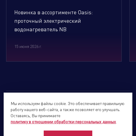
Новинка в ассортименте Oasis:
проточный электрический
водонагреватель NB
15 июня 2026 г.
Мы используем файлы cookie. Это обеспечивает правильную
© 2026
Forte Holding.
Все права защищены.
работу нашего веб-сайта, а также позволяет его улучшать.
Политика обработки персональных данных
Оставаясь, Вы принимаете
политику в отношении обработки персональных данных
.
Сайты подразделений Холдинга
info@forteholding.ru