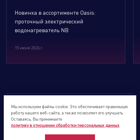
Новинка в ассортименте Oasis:
проточный электрический
водонагреватель NB
15 июня 2026 г.
Мы используем файлы cookie. Это обеспечивает правильную
© 2026
Forte Holding.
Все права защищены.
работу нашего веб-сайта, а также позволяет его улучшать.
Политика обработки персональных данных
Оставаясь, Вы принимаете
политику в отношении обработки персональных данных
.
Сайты подразделений Холдинга
info@forteholding.ru