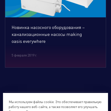
Новинка насосного оборудования –
канализационные насосы making
oasis everywhere
5 февраля 2019 г.
Мы используем файлы cookie. Это обеспечивает правильную
© 2026
Forte Holding.
Все права защищены.
работу нашего веб-сайта, а также позволяет его улучшать.
Политика обработки персональных данных