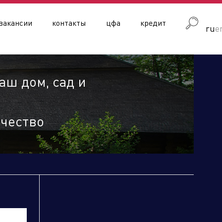
вакансии
контакты
цфа
кредит
ru
e
ш дом, сад и
чество