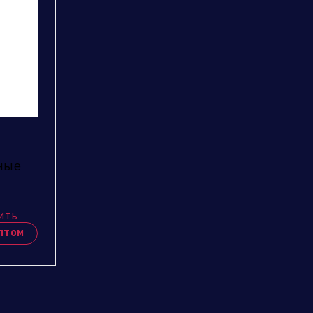
ные
ить
птом