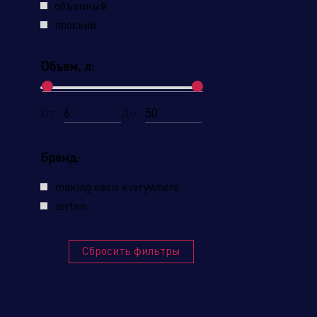
объемный
плоский
Объем, л:
Наж
От:
До:
усл
Бренд:
making oasis everywhere
zerten
Сбросить фильтры