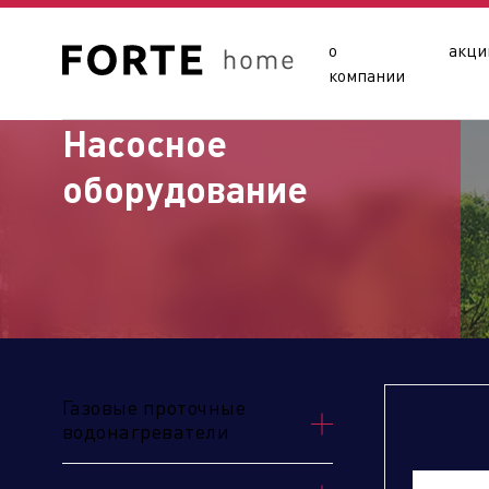
о
акци
компании
Насосное
оборудование
Сайты подразделений Х
Газовые проточные
водонагреватели
Управляющая компания