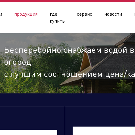
и
продукция
где
сервис
новости
купить
Бесперебойно снабжаем водой ва
огород
с лучшим соотношением цена/ка
олдинга