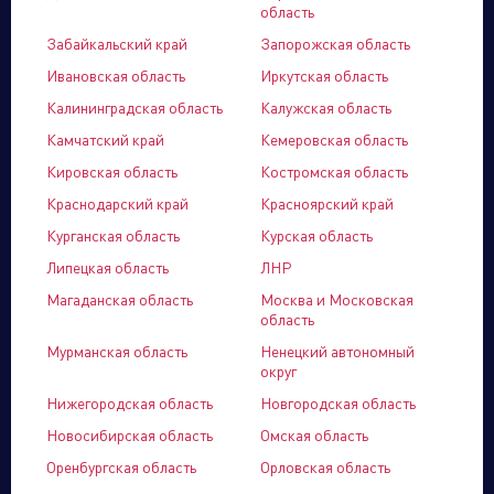
Управляющая компания
область
Забайкальский край
Запорожская область
Ивановская область
Иркутская область
Калининградская область
Калужская область
Торговые
Производственный
Сервисные
Брен
Камчатский край
Кемеровская область
компании
кластер
активы
порт
Кировская область
Костромская область
Краснодарский край
Красноярский край
Курганская область
Курская область
Липецкая область
ЛНР
Магаданская область
Москва и Московская
область
Мурманская область
Ненецкий автономный
округ
Нижегородская область
Новгородская область
Новосибирская область
Омская область
Оренбургская область
Орловская область