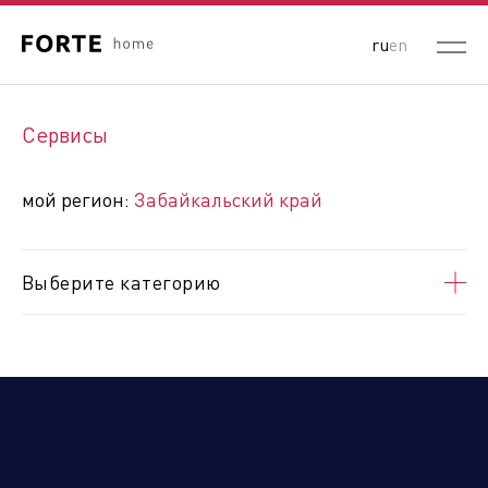
ru
en
Выберите ваш регион:
Сервисы
Республика Беларусь
Россия
Республика Казахстан
мой регион:
Забайкальский край
Кыргызская Республика
Республика Узбекистан
Республика Армения
Выберите категорию
Алтайский край
Амурская область
Архангельская область
Астраханская область
Белгородская область
Брянская область
Владимирская область
Волгоградская область
Вологодская область
Воронежская область
ДНР
Еврейская автономная