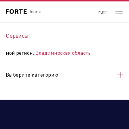
ru
en
Выберите ваш регион:
Сервисы
Республика Беларусь
Россия
Республика Казахстан
мой регион:
Владимирская область
Кыргызская Республика
Республика Узбекистан
Республика Армения
Выберите категорию
Алтайский край
Амурская область
Архангельская область
Астраханская область
Белгородская область
Брянская область
Владимирская область
Волгоградская область
Вологодская область
Воронежская область
ДНР
Еврейская автономная