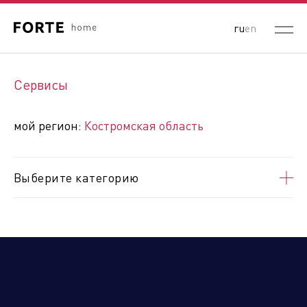
ru
en
Выберите ваш регион:
Сервисы
Республика Беларусь
Россия
Республика Казахстан
мой регион:
Костромская область
Кыргызская Республика
Республика Узбекистан
Республика Армения
Выберите категорию
Алтайский край
Амурская область
Архангельская область
Астраханская область
Белгородская область
Брянская область
Владимирская область
Волгоградская область
Вологодская область
Воронежская область
ДНР
Еврейская автономная