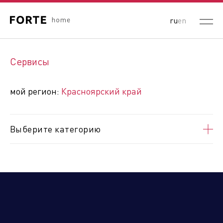
ru
en
Выберите ваш регион:
Сервисы
Республика Беларусь
Россия
Республика Казахстан
мой регион:
Красноярский край
Кыргызская Республика
Республика Узбекистан
Республика Армения
Выберите категорию
Алтайский край
Амурская область
Архангельская область
Астраханская область
Белгородская область
Брянская область
Владимирская область
Волгоградская область
Вологодская область
Воронежская область
ДНР
Еврейская автономная