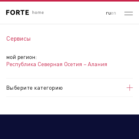
ru
en
Выберите ваш регион:
Сервисы
Республика Беларусь
Россия
Республика Казахстан
мой регион:
Кыргызская Республика
Республика Северная Осетия – Алания
Республика Узбекистан
Республика Армения
Выберите категорию
Алтайский край
Амурская область
Архангельская область
Астраханская область
Белгородская область
Брянская область
Владимирская область
Волгоградская область
Вологодская область
Воронежская область
ДНР
Еврейская автономная