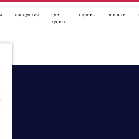
и
продукция
где
сервис
новости
купить
лика Казахстан
Кыргызская Республика
Респу
ая область
Гомельская область
ская область
олдинга