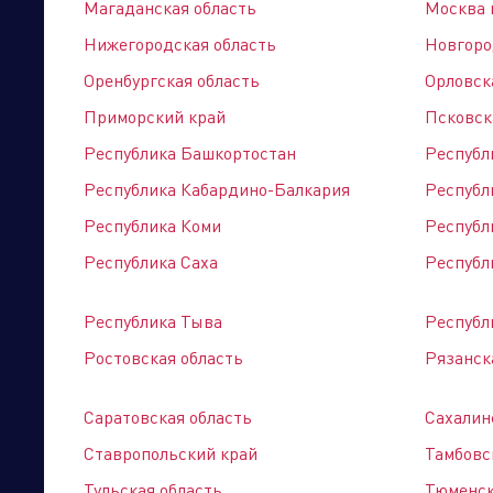
Магаданская область
Москва 
Нижегородская область
Новгоро
Лемана ПРО
Оренбургская область
Орловск
г. Барнаул, Правобережный тракт, 25
Приморский край
Псковск
Торговые компании
Произво
+7 (3852) 29-62-51
Республика Башкортостан
Республ
Республика Кабардино-Балкария
Республ
ООО «ВАТ»
Республика Коми
Республ
г. Барнаул, ул. Сиреневая, 23, корп.1, оф.314
Республика Саха
Республи
+7 (905) 082-87-77, +7 (913) 028-78-88
Сайт: http://www.wat22.ru/
Республика Тыва
Республ
Ростовская область
Рязанск
ТД Электротехмонтаж
г. Барнаул, ул. Взлетная, 2К
Саратовская область
Сахалин
+7 (83852) 99-98-03
E-mail: barnaul1@etm.ru
Ставропольский край
Тамбовс
Тульская область
Тюменск