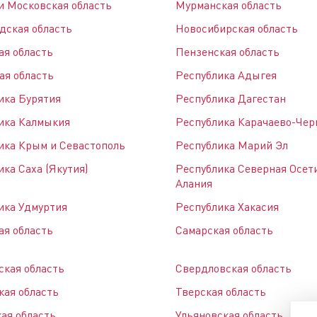
и Московская область
Мурманская область
дская область
Новосибирская область
ая область
Пензенская область
ая область
Республика Адыгея
дственный кластер
Сервисные активы
ика Бурятия
Республика Дагестан
ика Калмыкия
Республика Карачаево-Чер
ика Крым и Севастополь
Республика Марий Эл
ка Саха (Якутия)
Республика Северная Осет
Алания
ика Удмуртия
Республика Хакасия
ая область
Самарская область
ская область
Свердловская область
кая область
Тверская область
ая область
Ульяновская область