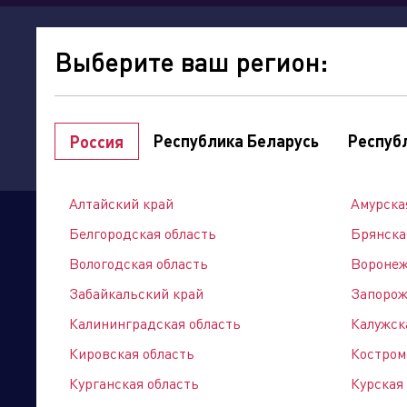
о
акци
Выберите ваш регион:
компании
Республика Беларусь
Респуб
Россия
Точки продаж
Интернет-магазин
Алтайский край
Амурска
мой регион:
Алтайский край
Белгородская область
Брянска
Сайты подразделений Х
Вологодская область
Воронеж
Выберите категорию
Забайкальский край
Запорож
Калининградская область
Калужск
Кировская область
Костром
Лемана ПРО
Курганская область
г. Барнаул, Павловский тракт, 192 А
Курская
Управляющая компания
+7 (3852) 29-62-90