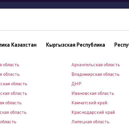
и
продукция
где
сервис
новости
купить
лика Казахстан
Кыргызская Республика
Респу
ы
я область
Архангельская область
я область
Владимирская область
олдинга
ская область
ДНР
ская область
Ивановская область
ая область
Камчатский край
ская область
Краснодарский край
 область
Липецкая область