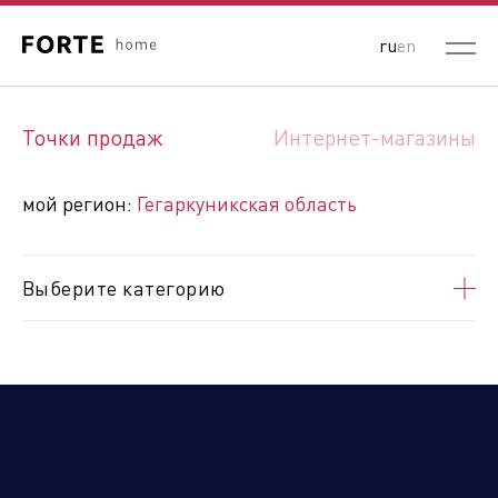
ru
en
Выберите ваш регион:
Точки продаж
Интернет-магазины
Россия
Республика Беларусь
Республика Казахстан
мой регион:
Гегаркуникская область
Кыргызская Республика
Республика Узбекистан
Республика Армения
Выберите категорию
Арагацотнская область
Араратская область
Армавирская область
Вайоцдзорская область
Гегаркуникская область
Ереван
Котайкская область
Лорийская область
Сюникская область
Тавушская область
Ширакская область