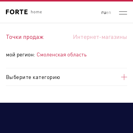
ru
en
Выберите ваш регион:
Точки продаж
Интернет-магазины
Республика Беларусь
Россия
Республика Казахстан
мой регион:
Смоленская область
Кыргызская Республика
Республика Узбекистан
Республика Армения
Выберите категорию
Алтайский край
Амурская область
Архангельская область
Астраханская область
Белгородская область
Брянская область
Владимирская область
Волгоградская область
Вологодская область
Воронежская область
ДНР
Еврейская автономная