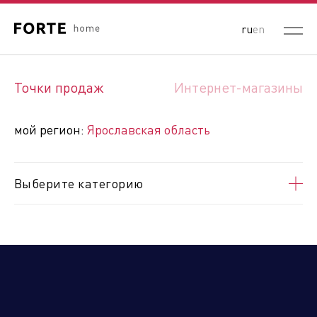
ru
en
Выберите ваш регион:
Точки продаж
Интернет-магазины
Республика Беларусь
Россия
Республика Казахстан
мой регион:
Ярославская область
Кыргызская Республика
Республика Узбекистан
Республика Армения
Выберите категорию
Алтайский край
Амурская область
Архангельская область
Астраханская область
Белгородская область
Брянская область
Владимирская область
Волгоградская область
Вологодская область
Воронежская область
ДНР
Еврейская автономная