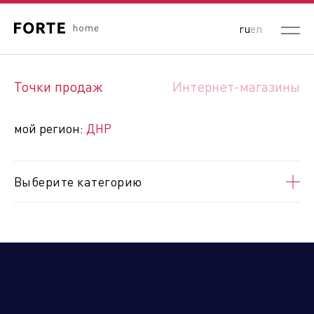
ru
en
Выберите ваш регион:
Точки продаж
Интернет-магазины
Республика Беларусь
Россия
Республика Казахстан
мой регион:
ДНР
Кыргызская Республика
Республика Узбекистан
Республика Армения
Выберите категорию
Алтайский край
Амурская область
Архангельская область
Астраханская область
Белгородская область
Брянская область
Владимирская область
Волгоградская область
Вологодская область
Воронежская область
ДНР
Еврейская автономная