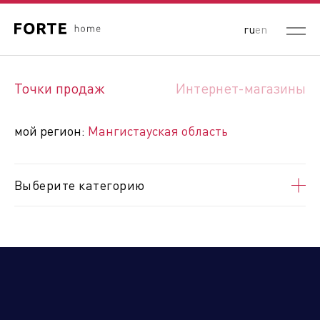
ru
en
Выберите ваш регион:
Точки продаж
Интернет-магазины
Россия
Республика Беларусь
Республика Казахстан
мой регион:
Мангистауская область
Кыргызская Республика
Республика Узбекистан
Республика Армения
Выберите категорию
Абайская область
Акмолинская область и
Астана
Актюбинская область
Алматинская область и
Алматы
Атырауская область
Восточно-Казахстанская
область
Жамбыльская область
Жетысуская область