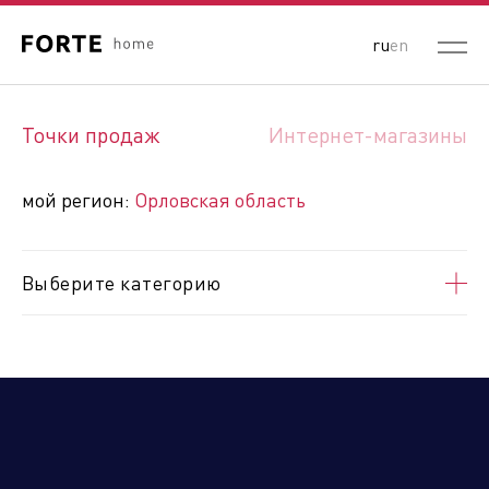
ru
en
Выберите ваш регион:
Точки продаж
Интернет-магазины
Республика Беларусь
Россия
Республика Казахстан
мой регион:
Орловская область
Кыргызская Республика
Республика Узбекистан
Республика Армения
Выберите категорию
Алтайский край
Амурская область
Архангельская область
Астраханская область
Белгородская область
Брянская область
Владимирская область
Волгоградская область
Вологодская область
Воронежская область
ДНР
Еврейская автономная